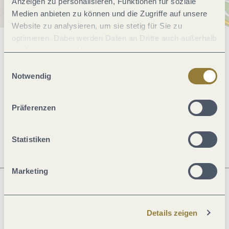
Anzeigen zu personalisieren, Funktionen für soziale
Medien anbieten zu können und die Zugriffe auf unsere
Website zu analysieren, um sie stetig für Sie zu
optimieren. Dabei werden Daten an Dritte auch außerhalb
Allgemeine Informationen
der Europäischen Union weitergegeben und dort
verarbeitet. Diese Einwilligung ist freiwillig und kann
Einwilligungsauswahl
jederzeit widerrufen werden. Mit der Auswahl "Alle
Notwendig
ablehnen" kann es zu Beeinträchtigungen in der Nutzung
Öffnungszeiten
unserer Webseite kommen.
Präferenzen
Anreise
Statistiken
Marketing
Was möchtest du als nächstes tun?
Details zeigen