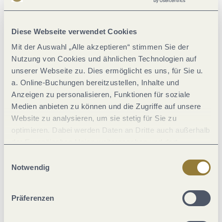
Zutaten
.“
Diese Webseite verwendet Cookies
Kontakt & Öffnungszeiten
Mit der Auswahl „Alle akzeptieren“ stimmen Sie der
Nutzung von Cookies und ähnlichen Technologien auf
unserer Webseite zu. Dies ermöglicht es uns, für Sie u.
a. Online-Buchungen bereitzustellen, Inhalte und
© Tourist Information Ferienland-Cochem
Anzeigen zu personalisieren, Funktionen für soziale
Medien anbieten zu können und die Zugriffe auf unsere
Website zu analysieren, um sie stetig für Sie zu
optimieren. Dabei werden Daten an Dritte auch außerhalb
der Europäischen Union weitergegeben und dort
verarbeitet. Diese Einwilligung ist freiwillig und kann
Einwilligungsauswahl
jederzeit widerrufen werden. Mit der Auswahl "Alle
Notwendig
Historische Senfmühle
ablehnen" kann es zu Beeinträchtigungen in der Nutzung
Museum/Galerie
Historisch
unserer Webseite kommen.
Präferenzen