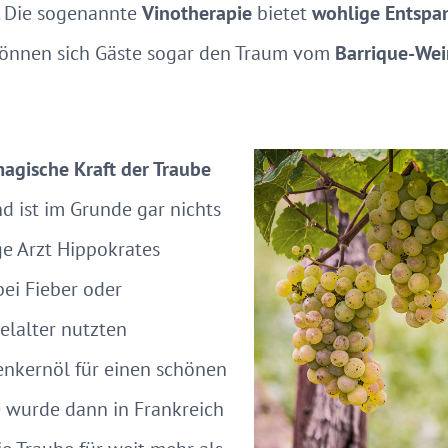
. Die sogenannte
Vinotherapie
bietet
wohlige Entsp
önnen sich Gäste sogar den Traum vom
Barrique-We
agische Kraft der Traube
 ist im Grunde gar nichts
ge Arzt Hippokrates
bei Fieber oder
lalter nutzten
kernöl für einen schönen
re wurde dann in Frankreich