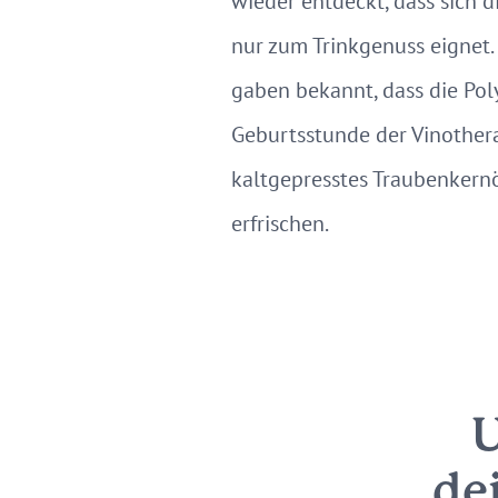
wieder entdeckt, dass sich d
nur zum Trinkgenuss eignet.
gaben bekannt, dass die Pol
Geburtsstunde der Vinothe
kaltgepresstes Traubenkernö
erfrischen.
U
de