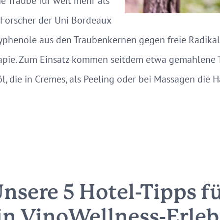
ie Traube für weit mehr als
 Forscher der Uni Bordeaux
yphenole aus den Traubenkernen gegen freie Radikale
rapie. Zum Einsatz kommen seitdem etwa gemahlene
l, die in Cremes, als Peeling oder bei Massagen die 
nsere 5 Hotel-Tipps f
in VinoWellness-Erleb