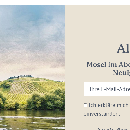
Al
Mosel im Abo
Neui
Ihre
E-
Mail-
Ich erkläre mich
Adresse:
einverstanden.
*