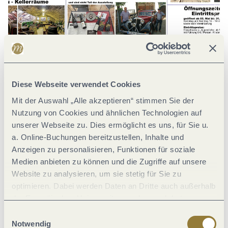
Museum Winningen
Museum Winningen
Schulstraße 5, 56333 Winningen
Diese Webseite verwendet Cookies
Mit der Auswahl „Alle akzeptieren“ stimmen Sie der
öffnet um 12:00 Uhr
Nutzung von Cookies und ähnlichen Technologien auf
unserer Webseite zu. Dies ermöglicht es uns, für Sie u.
a. Online-Buchungen bereitzustellen, Inhalte und
Anzeigen zu personalisieren, Funktionen für soziale
Medien anbieten zu können und die Zugriffe auf unsere
Website zu analysieren, um sie stetig für Sie zu
optimieren. Dabei werden Daten an Dritte auch außerhalb
der Europäischen Union weitergegeben und dort
verarbeitet. Diese Einwilligung ist freiwillig und kann
Blickfang Werbung
Einwilligungsauswahl
jederzeit widerrufen werden. Mit der Auswahl "Alle
Notwendig