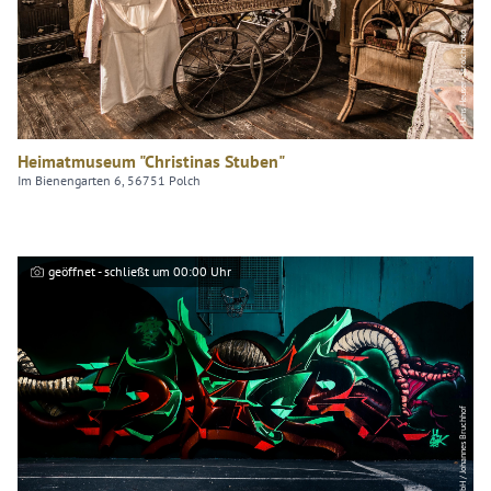
Hans Heuser - Strolch-Foto
Heimatmuseum "Christinas Stuben"
Im Bienengarten 6, 56751 Polch
geöffnet - schließt um 00:00 Uhr
Koblenz-Touristik GmbH / Johannes Bruchhof