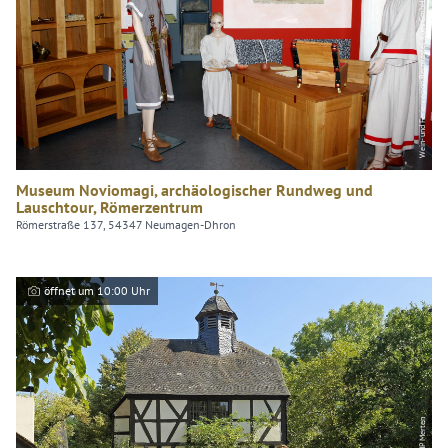
Wein- und Ferienregion Bernkastel-Kues GmbH
Museum Noviomagi, archäologischer Rundweg und
Lauschtour, Römerzentrum
Römerstraße 137, 54347 Neumagen-Dhron
öffnet um 10:00 Uhr