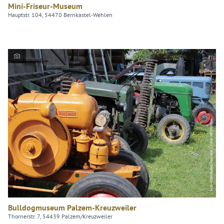
Mini-Friseur-Museum
Hauptstr. 104, 54470 Bernkastel-Wehlen
Saar-Obermosel-Touristik / Foto: HP Merten
Bulldogmuseum Palzem-Kreuzweiler
Thornerstr. 7, 54439 Palzem/Kreuzweiler