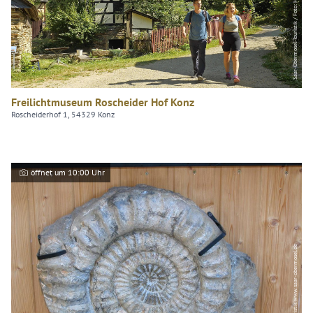
Saar-Obermosel-Touristik / Foto: HP Merten
Freilichtmuseum Roscheider Hof Konz
Roscheiderhof 1, 54329 Konz
öffnet um 10:00 Uhr
Saar-Obermosel-Touristik www.saar-obermosel.de