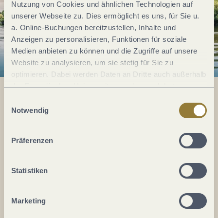
Nutzung von Cookies und ähnlichen Technologien auf
unserer Webseite zu. Dies ermöglicht es uns, für Sie u.
a. Online-Buchungen bereitzustellen, Inhalte und
Anzeigen zu personalisieren, Funktionen für soziale
Medien anbieten zu können und die Zugriffe auf unsere
Website zu analysieren, um sie stetig für Sie zu
optimieren. Dabei werden Daten an Dritte auch außerhalb
der Europäischen Union weitergegeben und dort
verarbeitet. Diese Einwilligung ist freiwillig und kann
Einwilligungsauswahl
jederzeit widerrufen werden. Mit der Auswahl "Alle
Notwendig
Alles im Fluss...
ablehnen" kann es zu Beeinträchtigungen in der Nutzung
unserer Webseite kommen.
Mosel im Abo: Mit unserem Newsletter
Präferenzen
keine Neuigkeiten mehr verpassen!
Ihre
Statistiken
E-
Mail-
Adresse:
Marketing
*