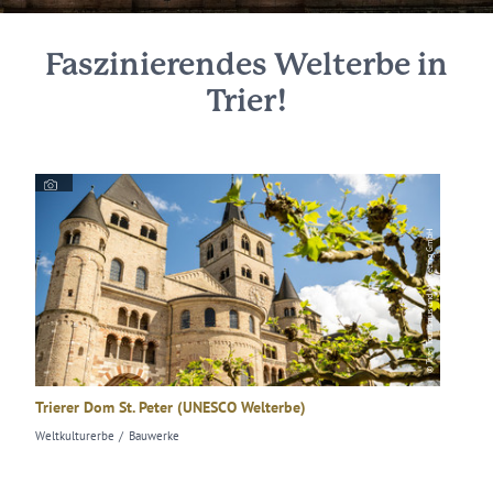
Faszinierendes Welterbe in
Trier!
© Trier Tourismus und Marketing GmbH
Trierer Dom St. Peter (UNESCO Welterbe)
Liebfra
Weltkulturerbe
Bauwerke
Weltkult